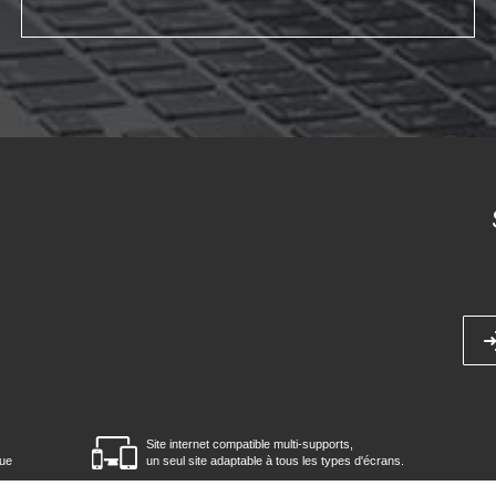
Site internet compatible multi-supports,
que
un seul site adaptable à tous les types d'écrans.