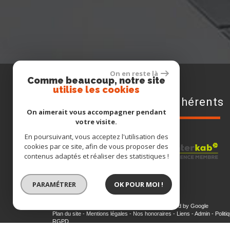
On en reste là
Comme beaucoup, notre site
utilise les cookies
adhérents
On aimerait vous accompagner pendant
votre visite.
En poursuivant, vous acceptez l'utilisation des
cookies par ce site, afin de vous proposer des
contenus adaptés et réaliser des statistiques !
PARAMÉTRER
OK POUR MOI !
© 2026 | Tous droits réservés | Traduction powered by Google
Plan du site
-
Mentions légales
-
Nos honoraires
-
Liens
-
Admin
-
Politi
RGPD