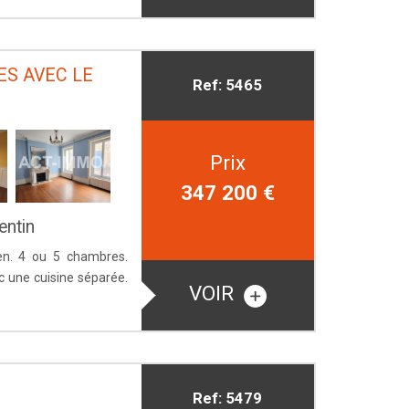
ES AVEC LE
Ref: 5465
Prix
347 200
€
entin
ien. 4 ou 5 chambres.
c une cuisine séparée.
VOIR
Ref: 5479