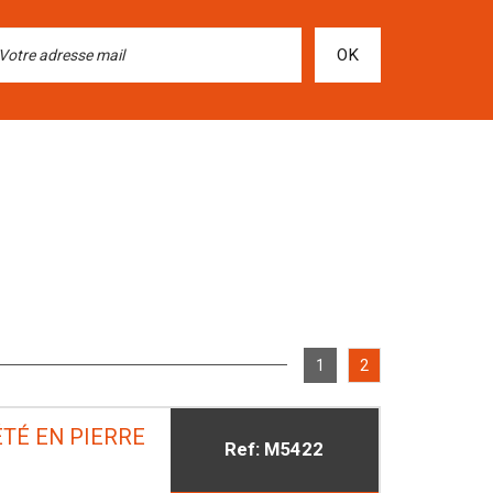
OK
1
2
TÉ EN PIERRE
Ref: M5422