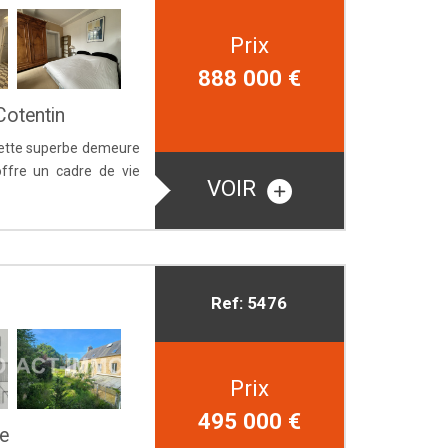
Prix
888 000
€
Cotentin
 Cette superbe demeure
offre un cadre de vie
VOIR
Ref: 5476
Prix
495 000
€
e