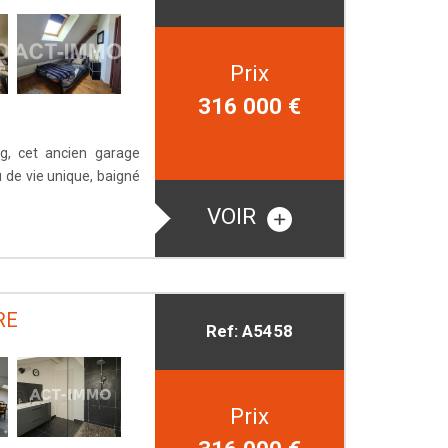
Prix
316 000
€
rg, cet ancien garage
u de vie unique, baigné
VOIR
RE
Ref: A5458
Prix