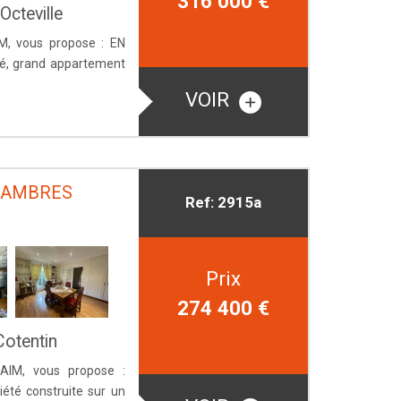
316 000
€
cteville
M, vous propose : EN
té, grand appartement
VOIR
CHAMBRES
Ref: 2915a
Prix
274 400
€
Cotentin
AIM, vous propose :
iété construite sur un