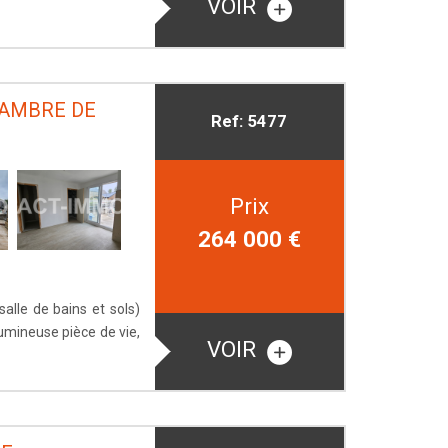
VOIR
HAMBRE DE
Ref: 5477
Prix
264 000
€
salle de bains et sols)
umineuse pièce de vie,
VOIR