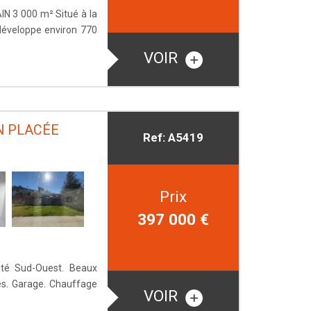
 3 000 m² Situé à la
 développe environ 770
VOIR
N PLACÉE
Ref: A5419
Prix
397 000
€
nté Sud-Ouest. Beaux
es. Garage. Chauffage
VOIR