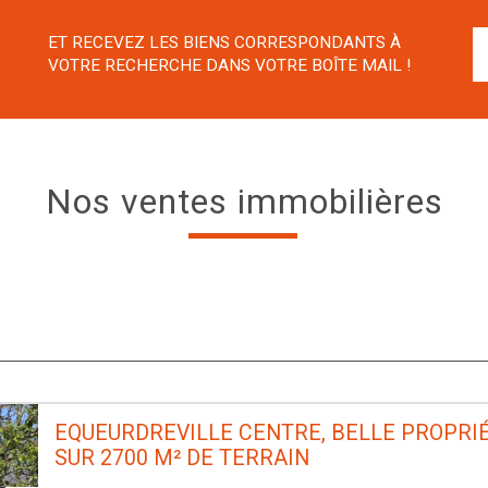
ET RECEVEZ LES BIENS CORRESPONDANTS À
VOTRE RECHERCHE DANS VOTRE BOÎTE MAIL !
Nos ventes immobilières
EQUEURDREVILLE CENTRE, BELLE PROPRIÉ
SUR 2700 M² DE TERRAIN