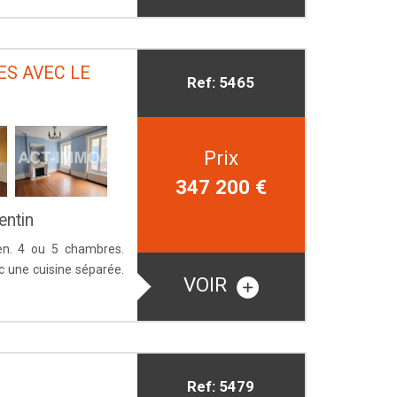
ES AVEC LE
Ref: 5465
Prix
347 200
€
entin
ien. 4 ou 5 chambres.
c une cuisine séparée.
VOIR
Ref: 5479