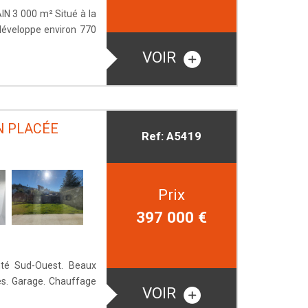
 3 000 m² Situé à la
 développe environ 770
VOIR
N PLACÉE
Ref: A5419
Prix
397 000
€
nté Sud-Ouest. Beaux
es. Garage. Chauffage
VOIR