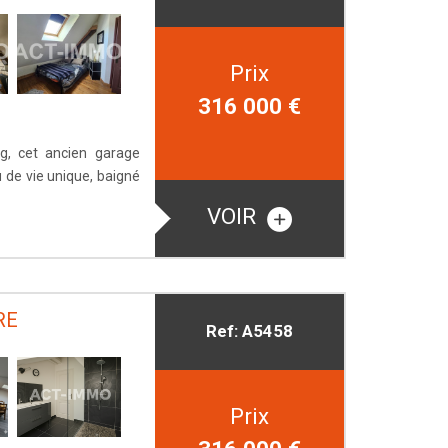
Prix
316 000
€
rg, cet ancien garage
u de vie unique, baigné
VOIR
RE
Ref: A5458
Prix