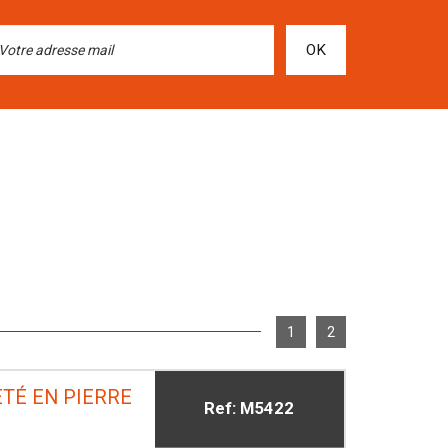
OK
1
2
TÉ EN PIERRE
Ref: M5422