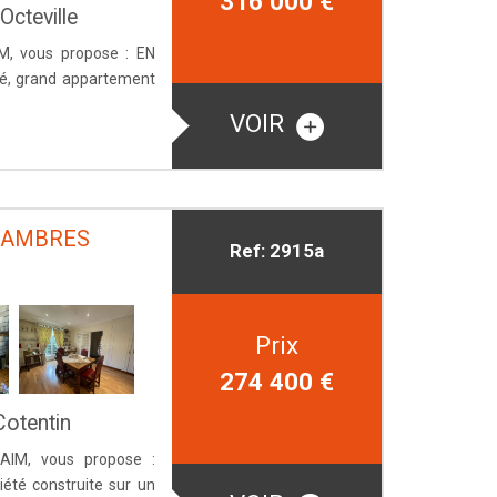
316 000
€
cteville
M, vous propose : EN
té, grand appartement
VOIR
CHAMBRES
Ref: 2915a
Prix
274 400
€
Cotentin
AIM, vous propose :
iété construite sur un