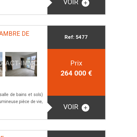
VOIR
HAMBRE DE
Ref: 5477
Prix
264 000
€
salle de bains et sols)
umineuse pièce de vie,
VOIR