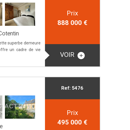
Prix
888 000
€
Cotentin
 Cette superbe demeure
offre un cadre de vie
VOIR
Ref: 5476
Prix
495 000
€
e